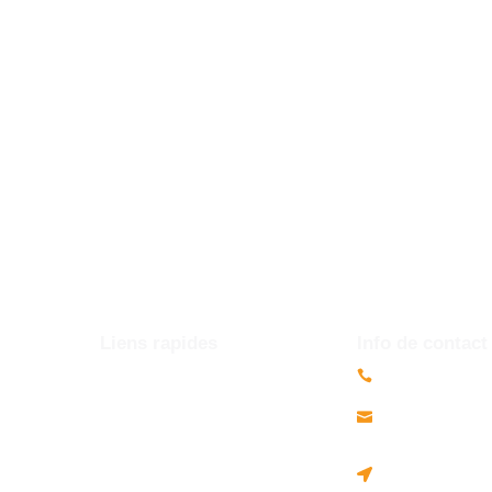
Liens rapides
Info de contact
Accueil
+227 80 66 16 
+227 76 93 11 
A propos
contact@laclac
Programmes
Cité chinoise,
Formations
boulevard du
Actualités
zarmaganda,