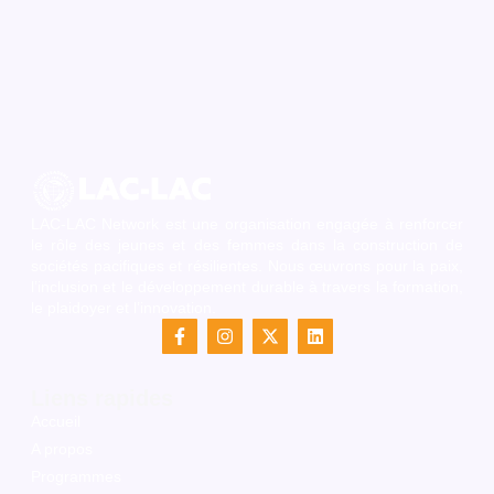
LAC-LAC Network est une organisation engagée à renforcer
le rôle des jeunes et des femmes dans la construction de
sociétés pacifiques et résilientes. Nous œuvrons pour la paix,
l’inclusion et le développement durable à travers la formation,
le plaidoyer et l’innovation.
F
I
X
L
a
n
-
i
c
s
t
n
e
t
w
k
Liens rapides
b
a
i
e
o
g
t
d
Accueil
o
r
t
i
A propos
k
a
e
n
-
m
r
Programmes
f