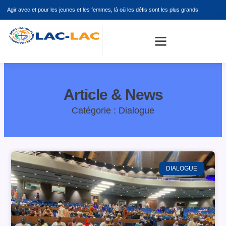
Aller
Agir avec et pour les jeunes et les femmes, là où les défis sont les plus grands.
au
contenu
Article & News
Catégorie : Dialogue
DIALOGUE