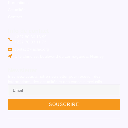
Formations
Actualités
Contact
Info de contact
+227 80 66 16 99
+227 76 93 11 73
contact@laclac.org
Cité chinoise, boulevard du zarmaganda, Niamey
Newsletter
Inscrivez-vous à notre newsletter pour recevoir des
informations, des actualités et des conseils exclusifs.
Email
SOUSCRIRE