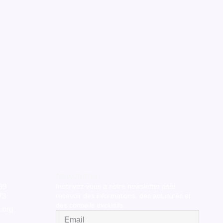
Newsletter
99
Inscrivez-vous à notre newsletter pour
73
recevoir des informations, des actualités et
des conseils exclusifs.
.org
Email