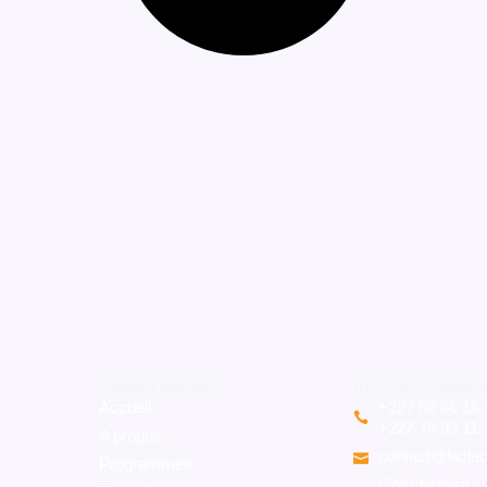
Liens rapides
Info de contact
Accueil
+227 80 66 16 
+227 76 93 11 
A propos
contact@laclac
Programmes
Cité chinoise,